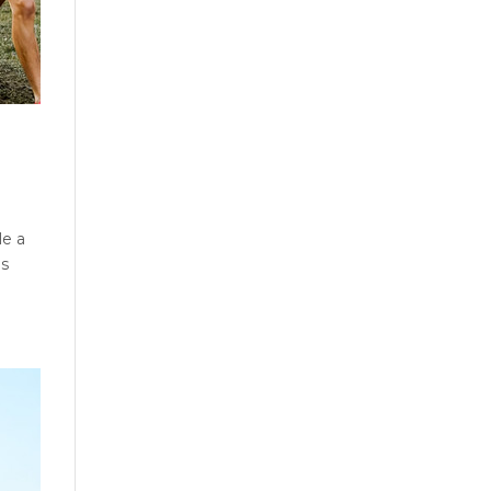
le a
es