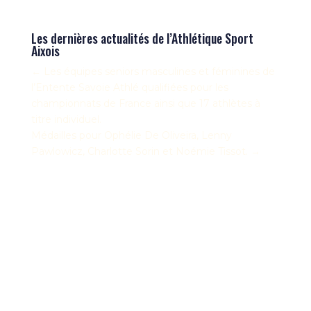
Les dernières actualités de l’Athlétique Sport
Aixois
←
Les équipes seniors masculines et féminines de
l’Entente Savoie Athlé qualifiées pour les
championnats de France ainsi que 17 athlètes à
titre individuel.
Médailles pour Ophélie De Oliveira, Lenny
Pawlowicz, Charlotte Sorin et Noémie Tissot.
→