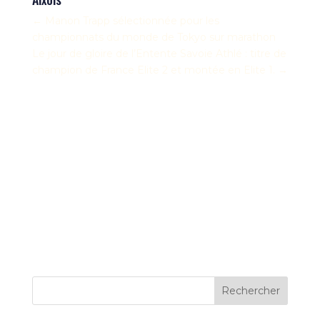
←
Manon Trapp sélectionnée pour les
championnats du monde de Tokyo sur marathon
Le jour de gloire de l’Entente Savoie Athlé : titre de
champion de France Elite 2 et montée en Elite 1.
→
Rechercher