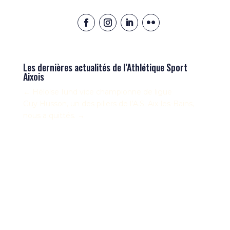
Les dernières actualités de l’Athlétique Sport
Aixois
←
Héloïse Iund vice championne de ligue
Guy Husson, un des piliers de l’A.S. Aix-les-Bains,
nous a quittés.
→