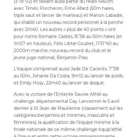
(3’19’’02) et faisant aussi partie du relais 4x60m
avec Timéo Porcheron, Erine Allard (50m haies,
triple saut et lancer de marteau) et Manon Labadie,
qui établit un nouveau record personnel à la perche
avec 2m40. Les autres « plus de 40 points » ont
pour noms Romane Castes, 8’’38 au 50m haies (et
1m37 en hauteur), Félix Libtal-Goubet, 11’51’’40 au
2000m marche, nouveau record du club et le
jeune juge national, Benjamin Pras.
L’équipe comprenait aussi Jade De Cacerès, 7’’38
au 50m, Johanie Da Costa, 9m12 au lancer de poids
et Emily Hosy, 22m40 au lancer de disque.
Avec la victoire de l’Entente Savoie Athlé au
challenge départemental Gay Lancermin le 5 avril
dernier à St Jean de Maurienne (classement sur les
catégories benjamins et minimes, masculins et
féminines), la qualification de l’équipe minime à la
finale nationale de ce même challenge équip’athlé
à Dreux et enfin cette victoire impressionnante