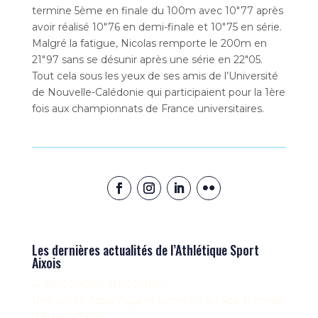
termine 5ème en finale du 100m avec 10″77 après
avoir réalisé 10″76 en demi-finale et 10″75 en série.
Malgré la fatigue, Nicolas remporte le 200m en
21″97 sans se désunir après une série en 22″05.
Tout cela sous les yeux de ses amis de l’Université
de Nouvelle-Calédonie qui participaient pour la 1ère
fois aux championnats de France universitaires.
Les dernières actualités de l’Athlétique Sport
Aixois
←
RECORDS…. RECORDS…
Une soirée Aqua Yoga et bien-être au Spa Thermal
d’Aix-les-Bains
→