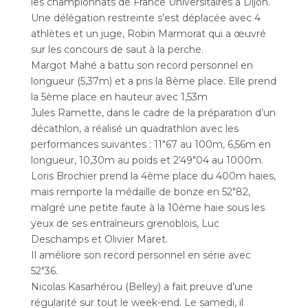
les championnats de France Universitaires à Dijon.
Une délégation restreinte s’est déplacée avec 4
athlètes et un juge, Robin Marmorat qui a œuvré
sur les concours de saut à la perche.
Margot Mahé a battu son record personnel en
longueur (5,37m) et a pris la 8ème place. Elle prend
la 5ème place en hauteur avec 1,53m
Jules Ramette, dans le cadre de la préparation d’un
décathlon, a réalisé un quadrathlon avec les
performances suivantes : 11″67 au 100m, 6,56m en
longueur, 10,30m au poids et 2’49″04 au 1000m.
Loris Brochier prend la 4ème place du 400m haies,
mais remporte la médaille de bonze en 52″82,
malgré une petite faute à la 10ème haie sous les
yeux de ses entraîneurs grenoblois, Luc
Deschamps et Olivier Maret.
Il améliore son record personnel en série avec
52″36.
Nicolas Kasarhérou (Belley) a fait preuve d’une
régularité sur tout le week-end. Le samedi, il