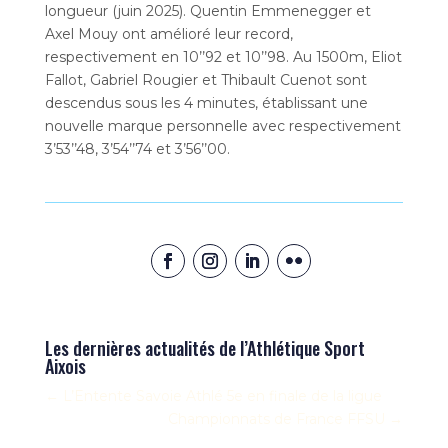
longueur (juin 2025). Quentin Emmenegger et
Axel Mouy ont amélioré leur record,
respectivement en 10’’92 et 10’’98. Au 1500m, Eliot
Fallot, Gabriel Rougier et Thibault Cuenot sont
descendus sous les 4 minutes, établissant une
nouvelle marque personnelle avec respectivement
3’53’’48, 3’54’’74 et 3’56’’00.
Les dernières actualités de l’Athlétique Sport
Aixois
←
L’Entente Savoie Athlé 5e en finale de la ligue
Championnats de France FFSU
→