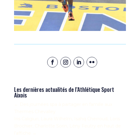
Les dernières actualités de l’Athlétique Sport
Aixois
←
Des journées spa à partager en famille aux
Thermes Chevalley
Iris Caligiuri, Laura Wilhelm, Isahq Cherroud, Loris
Brochier, Charlotte Sorin, Lény Feutry en haut de
l’affiche
→