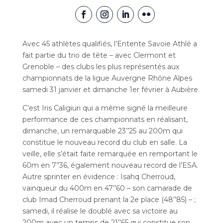
Avec 45 athlètes qualifiés, l’Entente Savoie Athlé a
fait partie du trio de tête – avec Clermont et
Grenoble – des clubs les plus représentés aux
championnats de la ligue Auvergne Rhône Alpes
samedi 31 janvier et dimanche 1er février à Aubière.
C’est Iris Caligiuri qui a même signé la meilleure
performance de ces championnats en réalisant,
dimanche, un remarquable 23’’25 au 200m qui
constitue le nouveau record du club en salle. La
veille, elle s’était faite remarquée en remportant le
60m en 7’’36, également nouveau record de l’ESA.
Autre sprinter en évidence : Isahq Cherroud,
vainqueur du 400m en 47’’60 – son camarade de
club Imad Cherroud prenant la 2e place (48’’85) – ;
samedi, il réalise le doublé avec sa victoire au
200m avec un temps de 21’’65 qui constitue son