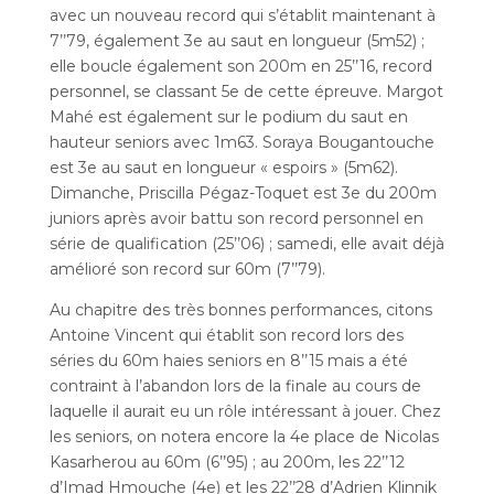
avec un nouveau record qui s’établit maintenant à
7’’79, également 3e au saut en longueur (5m52) ;
elle boucle également son 200m en 25’’16, record
personnel, se classant 5e de cette épreuve. Margot
Mahé est également sur le podium du saut en
hauteur seniors avec 1m63. Soraya Bougantouche
est 3e au saut en longueur « espoirs » (5m62).
Dimanche, Priscilla Pégaz-Toquet est 3e du 200m
juniors après avoir battu son record personnel en
série de qualification (25’’06) ; samedi, elle avait déjà
amélioré son record sur 60m (7’’79).
Au chapitre des très bonnes performances, citons
Antoine Vincent qui établit son record lors des
séries du 60m haies seniors en 8’’15 mais a été
contraint à l’abandon lors de la finale au cours de
laquelle il aurait eu un rôle intéressant à jouer. Chez
les seniors, on notera encore la 4e place de Nicolas
Kasarherou au 60m (6’’95) ; au 200m, les 22’’12
d’Imad Hmouche (4e) et les 22’’28 d’Adrien Klinnik