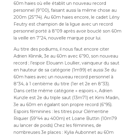
60m haies où elle établit un nouveau record
personnel (9’’00), faisant aussi la même chose au
200m (25’’74). Au 60m haies encore, le cadet Lény
Feutry est champion de la ligue avec un record
personnel porté à 8’’09 après avoir bouclé son 60m
la veille en 7’’24, nouvelle marque pour lui.
Au titre des podiums, il nous faut encore citer
Adrien Klinnik, 3e au 60m avec 6’’90, son nouveau
record ; l’espoir Elouann Loullier, vainqueur du saut
en hauteur de sa catégorie (1m99) et aussi 3e du
60m haies avec un nouveau record personnel à
8’’34, à 1 centième du titre (1er et 2e en 8’’33).
Dans cette même catégorie « espoirs », Adrien
Kunzle est 2e du triple saut (13m71) et Kimi Madin,
3e au 60m en égalant son propre record (6’’95).
Espoirs féminines : les titres pour Clémentine
Riquier (59’’44 au 400m) et Loane Buttin (10m79
au lancer de poids) Chez les féminines, de
nombreuses 3e places : Kylia Aubonnet au 60m