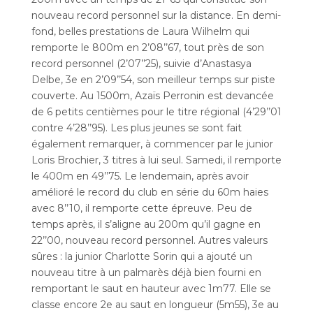
nouveau record personnel sur la distance. En demi-
fond, belles prestations de Laura Wilhelm qui
remporte le 800m en 2’08’’67, tout près de son
record personnel (2’07’’25), suivie d’Anastasya
Delbe, 3e en 2’09’’54, son meilleur temps sur piste
couverte. Au 1500m, Azaïs Perronin est devancée
de 6 petits centièmes pour le titre régional (4’29’’01
contre 4’28’’95). Les plus jeunes se sont fait
également remarquer, à commencer par le junior
Loris Brochier, 3 titres à lui seul. Samedi, il remporte
le 400m en 49’’75. Le lendemain, après avoir
amélioré le record du club en série du 60m haies
avec 8’’10, il remporte cette épreuve. Peu de
temps après, il s’aligne au 200m qu’il gagne en
22’’00, nouveau record personnel. Autres valeurs
sûres : la junior Charlotte Sorin qui a ajouté un
nouveau titre à un palmarès déjà bien fourni en
remportant le saut en hauteur avec 1m77. Elle se
classe encore 2e au saut en longueur (5m55), 3e au